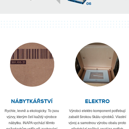
NÁBYTKÁŘSTVÍ
ELEKTRO
Rychle, levně a ekologicky. To jsou
Výrobci elektro komponent potřebují
výzvy, kterým čelí každý výrobce
zabalit širokou škálu výrobků. Vlastní
nábytku. INAPA vychází těmto
vývoj a samotnou výrobu obalu proto