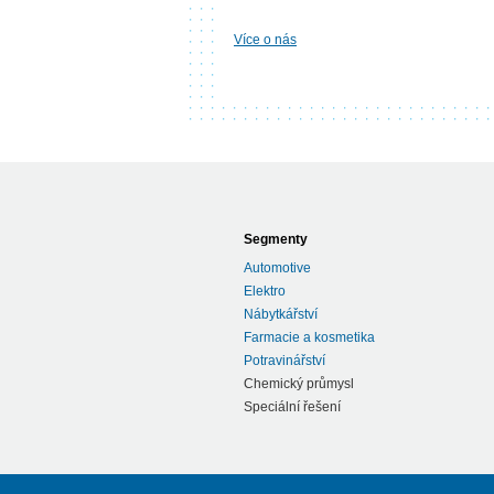
.
.
.
.
Více o nás
Segmenty
Automotive
Elektro
Nábytkářství
Farmacie a kosmetika
Potravinářství
Chemický průmysl
Speciální řešení