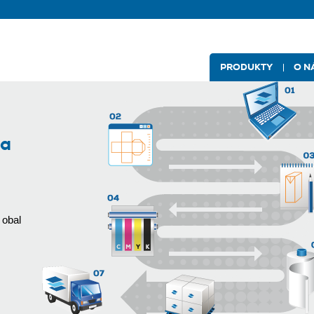
PRODUKTY
O N
na
 obal