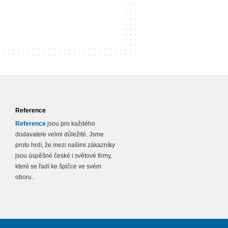
pin-up
energycasino.com.hu belépés
Reference
Reference
jsou pro každého
dodavatele velmi důležité. Jsme
proto hrdí, že mezi našimi zákazníky
jsou úspěšné české i světové firmy,
které se řadí ke špičce ve svém
oboru.