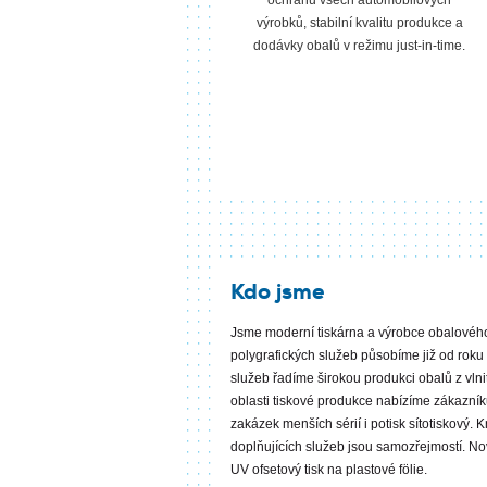
ochranu všech automobilových
výrobků, stabilní kvalitu produkce a
dodávky obalů v režimu just-in-time.
Kdo jsme
Jsme moderní tiskárna a výrobce obalovéh
polygrafických služeb působíme již od roku 
služeb řadíme širokou produkci obalů z vln
oblasti tiskové produkce nabízíme zákazníkům
zakázek menších sérií i potisk sítotiskový. 
doplňujících služeb jsou samozřejmostí. 
UV ofsetový tisk na plastové fölie.