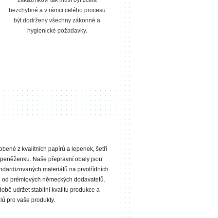
zákazníkovi tak musí být zcela
bezchybné a v rámci celého procesu
být dodrženy všechny zákonné a
hygienické požadavky.
obené z kvalitních papírů a lepenek, šetří
ši peněženku. Naše přepravní obaly jsou
andardizovaných materiálů na prvotřídních
ích od prémiových německých dodavatelů.
bě udržet stabilní kvalitu produkce a
lů pro vaše produkty.
рабочее зеркало Зенит-Бет