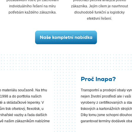
požadavkům vstříc při zachování
předchází pečlivá analýza potřeb
individuálního řešení na míru
zákazníka. Jejím cílem je navrhnout
potřebám každého zákazníka.
dlouhodobě funkční a logisticky
efektivní řešení.
Naše kompletní nabídka
Proč Inapa?
o materiálu současně
.
Na trhu
Transportní a prodejní obaly vyr
1998 a do portfolia našich
nejen životní prostředí ale i va
ité a skládačkové lepenky. V
vyrobeny z certifikovaných a st
 tisk ofsetový, flexotisk, u
tiskových a kartonážních stroj
Knihařské vazby a řada dalších
Díky tomu jsme schopni dlouhodo
Nově našim zákazníkům nabízíme
garantovat termíny dodávek oba