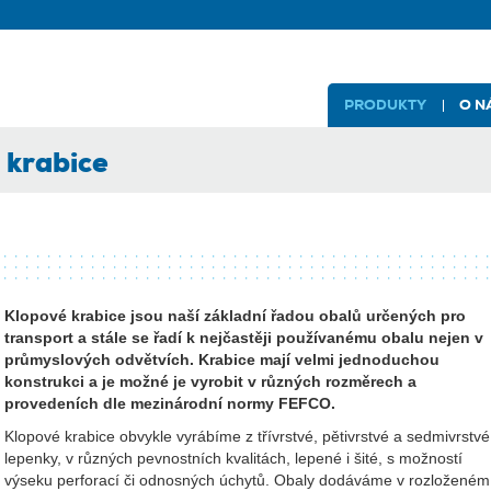
PRODUKTY
O N
 krabice
Klopové krabice jsou naší základní řadou obalů určených pro
transport a stále se řadí k nejčastěji používanému obalu nejen v
průmyslových odvětvích. Krabice mají velmi jednoduchou
konstrukci a je možné je vyrobit v různých rozměrech a
provedeních dle mezinárodní normy FEFCO.
Klopové krabice obvykle vyrábíme z třívrstvé, pětivrstvé a sedmivrstvé
lepenky, v různých pevnostních kvalitách, lepené i šité, s možností
výseku perforací či odnosných úchytů. Obaly dodáváme v rozloženém