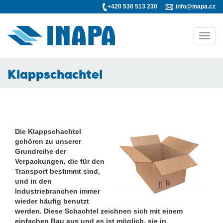
+420 530 513 230
info@inapa.cz
Toggl
navig
Klappschachtel
Die Klappschachtel
gehören zu unserer
Grundreihe der
Verpackungen, die für den
Transport bestimmt sind,
und in den
Industriebranchen immer
wieder häufig benutzt
werden. Diese Schachtel zeichnen sich mit einem
einfachen Bau aus und es ist möglich, sie in