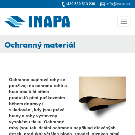
+420 530 513 230
info@inapa.cz
Toggl
navig
Ochranný materiál
Ochranné papírové rohy se
používají na ochranu rohů a
hran obalů či přímo
produktů před poškozením
během dopravy i
skladování, kdy jsou právě
hrany a rohy vystaveny
vysokému tlaku. Ochranné
rohy jsou tak ideální ochranou například dřevěných
desek, produktů větších ploch, zrcadel, různých rámů