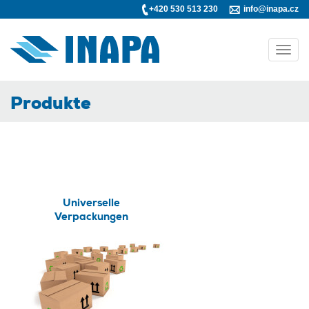
+420 530 513 230
info@inapa.cz
Toggl
navig
Produkte
Universelle
Verpackungen