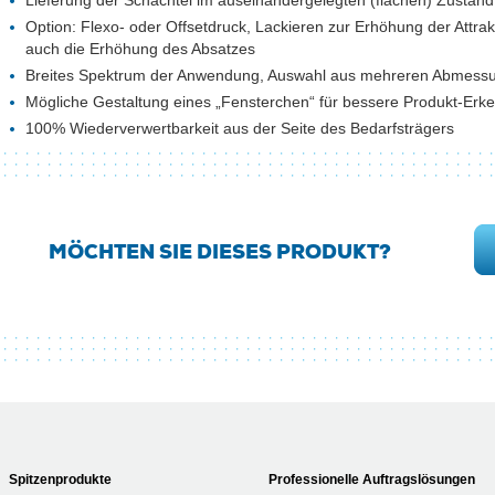
Lieferung der Schachtel im auseinandergelegten (flachen) Zustand
Option: Flexo- oder Offsetdruck, Lackieren zur Erhöhung der Attrak
auch die Erhöhung des Absatzes
Breites Spektrum der Anwendung, Auswahl aus mehreren Abmess
Mögliche Gestaltung eines „Fensterchen“ für bessere Produkt-Erk
100% Wiederverwertbarkeit aus der Seite des Bedarfsträgers
MÖCHTEN SIE DIESES PRODUKT?
Spitzenprodukte
Professionelle Auftragslösungen