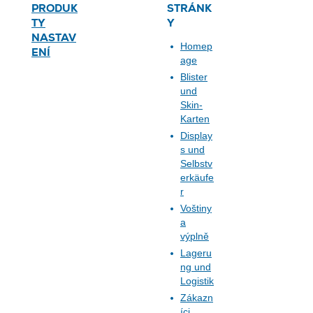
PRODUK
STRÁNK
TY
Y
NASTAV
Homep
ENÍ
age
Blister
und
Skin-
Karten
Display
s und
Selbstv
erkäufe
r
Voštiny
a
výplně
Lageru
ng und
Logistik
Zákazn
íci