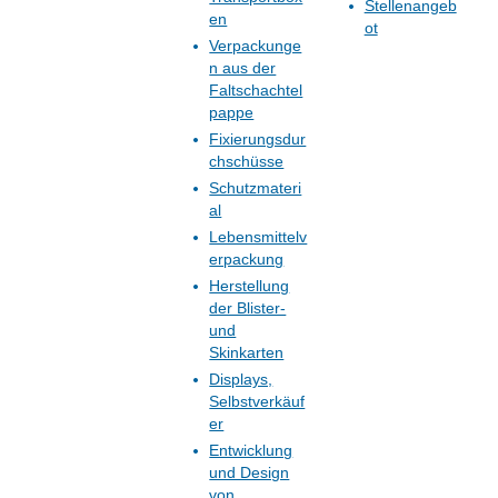
Stellenangeb
en
ot
Verpackunge
n aus der
Faltschachtel
pappe
Fixierungsdur
chschüsse
Schutzmateri
al
Lebensmittelv
erpackung
Herstellung
der Blister-
und
Skinkarten
Displays,
Selbstverkäuf
er
Entwicklung
und Design
von