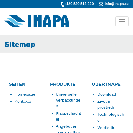
+420 530 513 230
info@inapa.cz
Toggl
navig
Sitemap
SEITEN
PRODUKTE
ÜBER INAPĚ
Homepage
Universelle
Download
Verpackunge
Kontakte
Životní
n
prostředí
Klappschacht
Technologisch
el
e
Angebot an
Wertkette
Transportbox