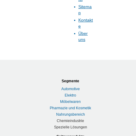
Sitema
p
Kontakt
e
Über
uns
Segmente
Automotive
Elektro
Möbelwaren
Pharmazie und Kosmetik
Nahrungsbereich
Chemieindustrie
Spezielle Lösungen