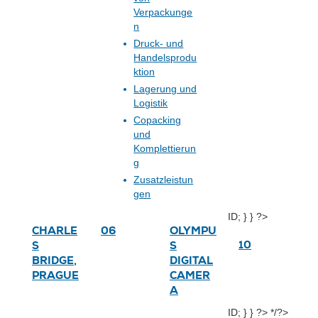
Verpackunge
n
Druck- und
Handelsprodu
ktion
Lagerung und
Logistik
Copacking
und
Komplettierun
g
Zusatzleistun
gen
ID; } } ?>
CHARLE
06
OLYMPU
10
S
S
BRIDGE,
DIGITAL
PRAGUE
CAMER
A
ID; } } ?>
*/?>